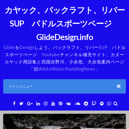
コ
カヤック、パックラフト、リバー
ン
テ
SUP パドルスポーツページ
ン
ツ
GlideDesign.info
へ
ス
GlideをDesignしよう。パックラフト、リバーSUP パドル
キ
スポーツページ Youtubeチャンネル補充サイト、カヌー
ッ
カヤック用語集と四国吉野川、小歩危、大歩危案内ページ
プ
「旧WhiteWaterPaddlingNews」
メインメニュー
Facebook
Twitter
Google+
LinkedIn
Instagram
YouTube
Pinterest
VK
SoundCloud
Reddit
Twitch
Spotify
WhatsAp