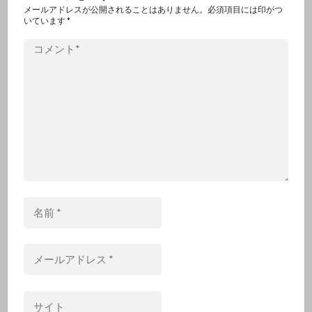
ゲ
メールアドレスが公開されることはありません。必須項目には印がつ
いています
*
ー
コ
メ
シ
ン
ト
ョ
*
ン
名
前
*
メ
ー
ル
サ
ア