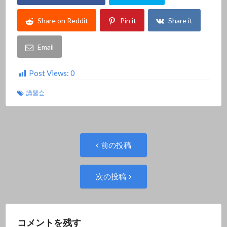
Share on Reddit
Pin it
Share it
Email
Post Views:
0
講習会
投
前
前の投稿
の
稿
投
次
次の投稿
稿:
の
ナ
投
ビ
稿:
コメントを残す