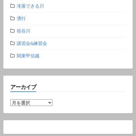
滝落できる川
漕行
祖谷川
講習会&練習会
関東甲信越
アーカイブ
ア
ー
カ
イ
ブ