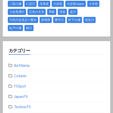
二段の瀬
仁淀川
北海道
大歩危
大歩危Upper
小歩危
小歩危漕行
広末の大滝
早岐
滝落
盃川
穴内川合流点〜豊永
群馬県
豊平川
軒下の瀬
長良川
鮎戸の瀬
鵡川
カテゴリー
AirMania
Column
FSSpot
JapanFS
TechnicFS