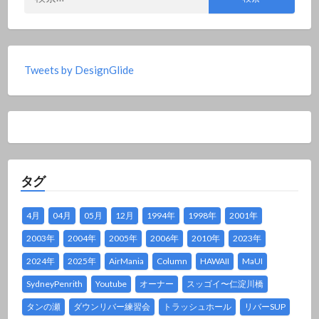
索:
Tweets by DesignGlide
タグ
4月
04月
05月
12月
1994年
1998年
2001年
2003年
2004年
2005年
2006年
2010年
2023年
2024年
2025年
AirMania
Column
HAWAII
MaUI
SydneyPenrith
Youtube
オーナー
スッゴイ〜仁淀川橋
タンの瀬
ダウンリバー練習会
トラッシュホール
リバーSUP