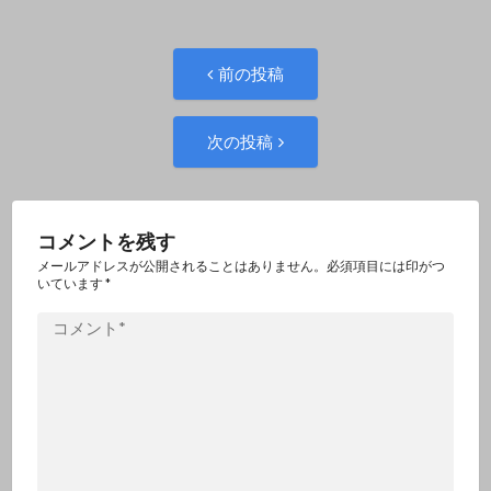
投
前
前の投稿
の
稿
投
次
次の投稿
稿:
の
ナ
投
ビ
稿:
コメントを残す
ゲ
メールアドレスが公開されることはありません。必須項目には印がつ
いています
*
ー
コ
メ
シ
ン
ト
ョ
*
ン