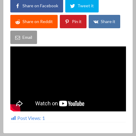
Share on Facebook
Tweet it
Share on Reddit
Pin it
Share it
Email
Post Views:
1