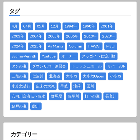
タグ
4月
04月
05月
12月
1994年
1998年
2001年
2003年
2004年
2005年
2006年
2010年
2023年
2024年
2025年
AirMania
Column
HAWAII
MaUI
SydneyPenrith
Youtube
オーナー
スッゴイ〜仁淀川橋
タンの瀬
ダウンリバー練習会
トラッシュホール
リバーSUP
二段の瀬
仁淀川
北海道
大歩危
大歩危Upper
小歩危
小歩危漕行
広末の大滝
早岐
滝落
盃川
穴内川合流点〜豊永
群馬県
豊平川
軒下の瀬
長良川
鮎戸の瀬
鵡川
カテゴリー