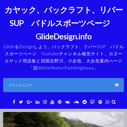
コ
カヤック、パックラフト、リバー
ン
テ
SUP パドルスポーツページ
ン
ツ
GlideDesign.info
へ
ス
GlideをDesignしよう。パックラフト、リバーSUP パドル
キ
スポーツページ Youtubeチャンネル補充サイト、カヌー
ッ
カヤック用語集と四国吉野川、小歩危、大歩危案内ページ
プ
「旧WhiteWaterPaddlingNews」
メインメニュー
Facebook
Twitter
Google+
LinkedIn
Instagram
YouTube
Pinterest
VK
SoundCloud
Reddit
Twitch
Spotify
WhatsAp