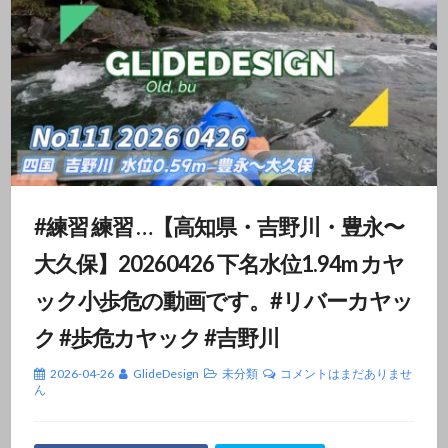
#練習 練習 …【高知県・吉野川・豊永〜
大久保】20260426 下名水位1.94m カヤ
ック小歩危の動画です。#リバーカヤッ
ク #歩危カヤック #吉野川
2026-04-26
GlideDesign
未分類
コメントはまだありませ
ん