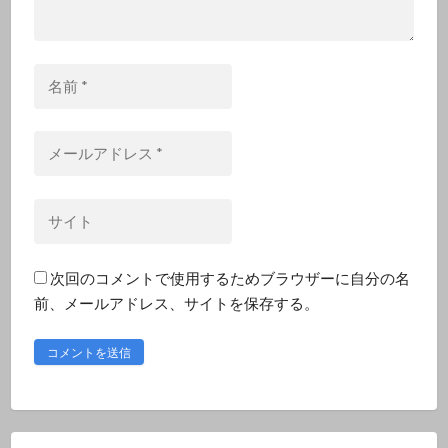
名
前
*
メ
ー
ル
サ
ア
イ
ド
ト
レ
次回のコメントで使用するためブラウザーに自分の名
ス
前、メールアドレス、サイトを保存する。
*