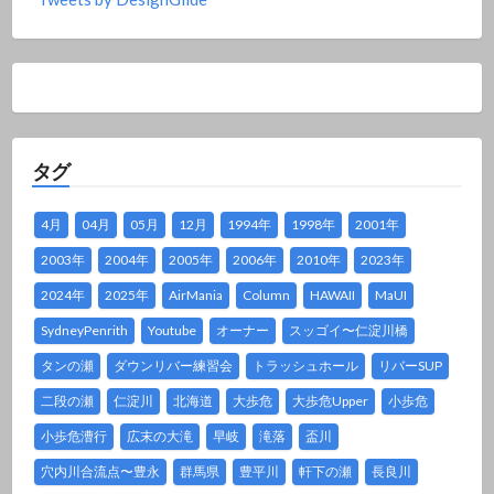
タグ
4月
04月
05月
12月
1994年
1998年
2001年
2003年
2004年
2005年
2006年
2010年
2023年
2024年
2025年
AirMania
Column
HAWAII
MaUI
SydneyPenrith
Youtube
オーナー
スッゴイ〜仁淀川橋
タンの瀬
ダウンリバー練習会
トラッシュホール
リバーSUP
二段の瀬
仁淀川
北海道
大歩危
大歩危Upper
小歩危
小歩危漕行
広末の大滝
早岐
滝落
盃川
穴内川合流点〜豊永
群馬県
豊平川
軒下の瀬
長良川