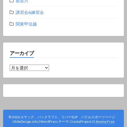
祖谷川
講習会&練習会
関東甲信越
アーカイブ
ア
ー
カ
イ
ブ
© 2026 カヤック、パックラフト、リバーSUP パドルスポーツページ
GlideDesign.info
|
WordPress テーマ: CrestaProject の
Annina Free