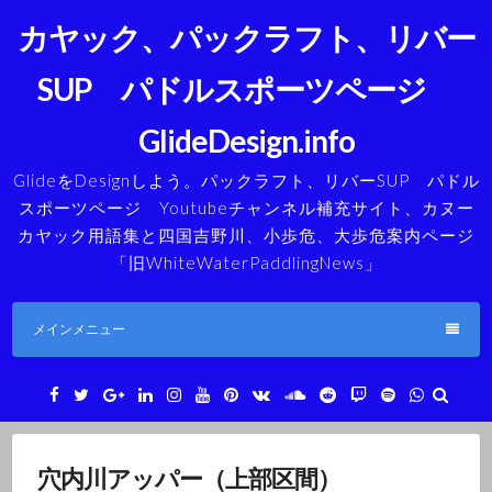
コ
カヤック、パックラフト、リバー
ン
テ
SUP パドルスポーツページ
ン
ツ
GlideDesign.info
へ
ス
GlideをDesignしよう。パックラフト、リバーSUP パドル
キ
スポーツページ Youtubeチャンネル補充サイト、カヌー
ッ
カヤック用語集と四国吉野川、小歩危、大歩危案内ページ
プ
「旧WhiteWaterPaddlingNews」
メインメニュー
Facebook
Twitter
Google+
LinkedIn
Instagram
YouTube
Pinterest
VK
SoundCloud
Reddit
Twitch
Spotify
WhatsAp
穴内川アッパー（上部区間）